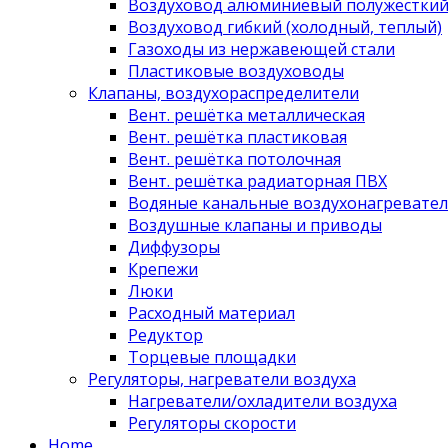
Воздуховод алюминиевый полужестки
Воздуховод гибкий (холодный, теплый)
Газоходы из нержавеющей стали
Пластиковые воздуховоды
Клапаны, воздухораспределители
Вент. решётка металлическая
Вент. решётка пластиковая
Вент. решётка потолочная
Вент. решётка радиаторная ПВХ
Водяные канальные воздухонагревател
Воздушные клапаны и приводы
Диффузоры
Крепежи
Люки
Расходный материал
Редуктор
Торцевые площадки
Регуляторы, нагреватели воздуха
Нагреватели/охладители воздуха
Регуляторы скорости
Home