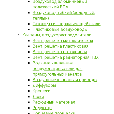
Воздуховод алюминиевый
полужесткий ВПА
Воздуховод гибкий (холодный,
теплый)
Газоходы из нержавеющей стали
Пластиковые воздуховоды
Клапаны, воздухораспределители
Вент. решётка металлическая
Вент. решётка пластиковая
Вент. решётка потолочная
Вент. решётка радиаторная ПВХ
Водяные канальные
воздухонагреватели для
прямоугольных каналов
Воздушные клапаны и приводы
Диффузоры
Крепежи
Люки
Расходный материал
Редуктор
Торцевые площадки