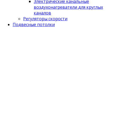
Электрические канальные
воздухонагреватели для круглых
каналов
Регуляторы скорости
Подвесные потолки
Поиск
Поиск
для:
Обращайтесь
Адрес: 109428, г. Москва, 1-ый Институтский проезд, д.
3, стр. 5, оф. 424
Найти его быстро
Вентиляторы
Воздуховоды, сетевые элементы
Клапаны, воздухораспределители
Регуляторы, нагреватели воздуха
Мой аккаунт