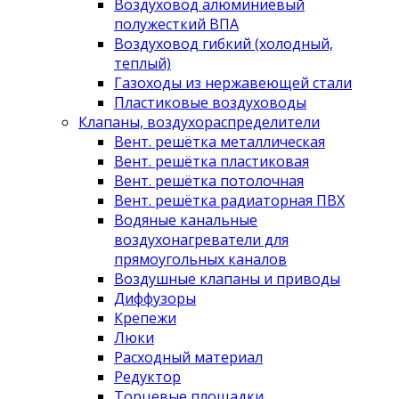
Воздуховод алюминиевый
полужесткий ВПА
Воздуховод гибкий (холодный,
теплый)
Газоходы из нержавеющей стали
Пластиковые воздуховоды
Клапаны, воздухораспределители
Вент. решётка металлическая
Вент. решётка пластиковая
Вент. решётка потолочная
Вент. решётка радиаторная ПВХ
Водяные канальные
воздухонагреватели для
прямоугольных каналов
Воздушные клапаны и приводы
Диффузоры
Крепежи
Люки
Расходный материал
Редуктор
Торцевые площадки