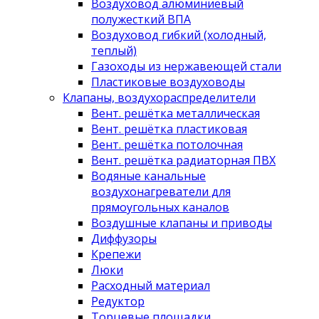
Воздуховод алюминиевый
полужесткий ВПА
Воздуховод гибкий (холодный,
теплый)
Газоходы из нержавеющей стали
Пластиковые воздуховоды
Клапаны, воздухораспределители
Вент. решётка металлическая
Вент. решётка пластиковая
Вент. решётка потолочная
Вент. решётка радиаторная ПВХ
Водяные канальные
воздухонагреватели для
прямоугольных каналов
Воздушные клапаны и приводы
Диффузоры
Крепежи
Люки
Расходный материал
Редуктор
Торцевые площадки