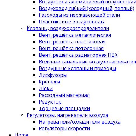
Воздуховод алюминиевый полужестки
Воздуховод гибкий (холодный, теплый)
Газоходы из нержавеющей стали
Пластиковые воздуховоды
Клапаны, воздухораспределители
Вент. решётка металлическая
Вент. решётка пластиковая
Вент. решётка потолочная
Вент. решётка радиаторная ПВХ
Водяные канальные воздухонагревател
Воздушные клапаны и приводы
Диффузоры
Крепежи
Люки
Расходный материал
Редуктор
Торцевые площадки
Регуляторы, нагреватели воздуха
Нагреватели/охладители воздуха
Регуляторы скорости
Home