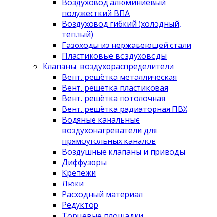
Воздуховод алюминиевый
полужесткий ВПА
Воздуховод гибкий (холодный,
теплый)
Газоходы из нержавеющей стали
Пластиковые воздуховоды
Клапаны, воздухораспределители
Вент. решётка металлическая
Вент. решётка пластиковая
Вент. решётка потолочная
Вент. решётка радиаторная ПВХ
Водяные канальные
воздухонагреватели для
прямоугольных каналов
Воздушные клапаны и приводы
Диффузоры
Крепежи
Люки
Расходный материал
Редуктор
Торцевые площадки