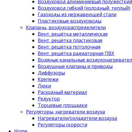
Воздуховод алюминиевый полужестки
Воздуховод гибкий (холодный, теплый)
Газоходы из нержавеющей стали
Пластиковые воздуховоды
Клапаны, воздухораспределители
Вент. решётка металлическая
Вент. решётка пластиковая
Вент. решётка потолочная
Вент. решётка радиаторная ПВХ
Водяные канальные воздухонагревател
Воздушные клапаны и приводы
Диффузоры
Крепежи
Люки
Расходный материал
Редуктор
Торцевые площадки
Регуляторы, нагреватели воздуха
Нагреватели/охладители воздуха
Регуляторы скорости
Home