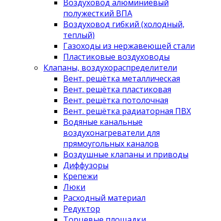
Воздуховод алюминиевый
полужесткий ВПА
Воздуховод гибкий (холодный,
теплый)
Газоходы из нержавеющей стали
Пластиковые воздуховоды
Клапаны, воздухораспределители
Вент. решётка металлическая
Вент. решётка пластиковая
Вент. решётка потолочная
Вент. решётка радиаторная ПВХ
Водяные канальные
воздухонагреватели для
прямоугольных каналов
Воздушные клапаны и приводы
Диффузоры
Крепежи
Люки
Расходный материал
Редуктор
Торцевые площадки