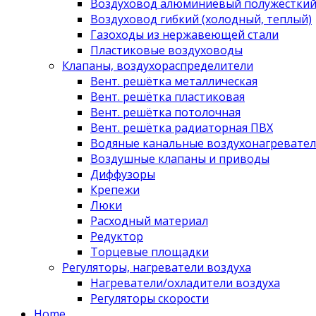
Воздуховод алюминиевый полужестки
Воздуховод гибкий (холодный, теплый)
Газоходы из нержавеющей стали
Пластиковые воздуховоды
Клапаны, воздухораспределители
Вент. решётка металлическая
Вент. решётка пластиковая
Вент. решётка потолочная
Вент. решётка радиаторная ПВХ
Водяные канальные воздухонагревател
Воздушные клапаны и приводы
Диффузоры
Крепежи
Люки
Расходный материал
Редуктор
Торцевые площадки
Регуляторы, нагреватели воздуха
Нагреватели/охладители воздуха
Регуляторы скорости
Home