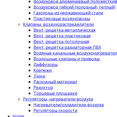
Воздуховод алюминиевый полужестки
Воздуховод гибкий (холодный, теплый)
Газоходы из нержавеющей стали
Пластиковые воздуховоды
Клапаны, воздухораспределители
Вент. решётка металлическая
Вент. решётка пластиковая
Вент. решётка потолочная
Вент. решётка радиаторная ПВХ
Водяные канальные воздухонагревател
Воздушные клапаны и приводы
Диффузоры
Крепежи
Люки
Расходный материал
Редуктор
Торцевые площадки
Регуляторы, нагреватели воздуха
Нагреватели/охладители воздуха
Регуляторы скорости
Home