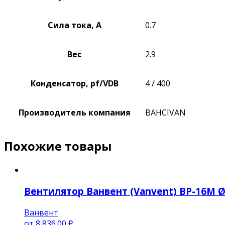
Сила тока, А
0.7
Вес
2.9
Конденсатор, pf/VDB
4 / 400
Производитель компания
BAHCIVAN
Похожие товары
Вентилятор Ванвент (Vanvent) ВР-16М Ø
Ванвент
от
8,836.00 ₽