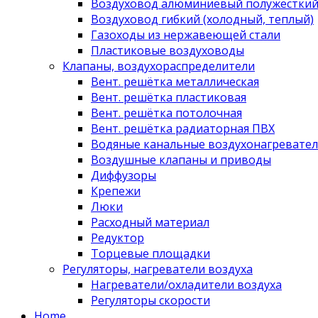
Воздуховод алюминиевый полужестки
Воздуховод гибкий (холодный, теплый)
Газоходы из нержавеющей стали
Пластиковые воздуховоды
Клапаны, воздухораспределители
Вент. решётка металлическая
Вент. решётка пластиковая
Вент. решётка потолочная
Вент. решётка радиаторная ПВХ
Водяные канальные воздухонагревател
Воздушные клапаны и приводы
Диффузоры
Крепежи
Люки
Расходный материал
Редуктор
Торцевые площадки
Регуляторы, нагреватели воздуха
Нагреватели/охладители воздуха
Регуляторы скорости
Home