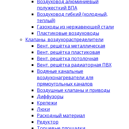
Воздуховод алюминиевый
полужесткий ВПА
Воздуховод гибкий (холодный,
теплый)
Газоходы из нержавеющей стали
Пластиковые воздуховоды
Клапаны, воздухораспределители
Вент. решётка металлическая
Вент. решётка пластиковая
Вент. решётка потолочная
Вент. решётка радиаторная ПВХ
Водяные канальные
воздухонагреватели для
прямоугольных каналов
Воздушные клапаны и приводы
Диффузоры
Крепежи
Люки
Расходный материал
Редуктор
Торцевые площадки