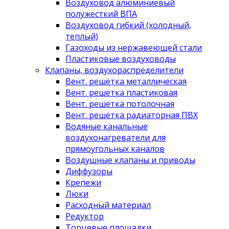
Воздуховод алюминиевый
полужесткий ВПА
Воздуховод гибкий (холодный,
теплый)
Газоходы из нержавеющей стали
Пластиковые воздуховоды
Клапаны, воздухораспределители
Вент. решётка металлическая
Вент. решётка пластиковая
Вент. решётка потолочная
Вент. решётка радиаторная ПВХ
Водяные канальные
воздухонагреватели для
прямоугольных каналов
Воздушные клапаны и приводы
Диффузоры
Крепежи
Люки
Расходный материал
Редуктор
Торцевые площадки