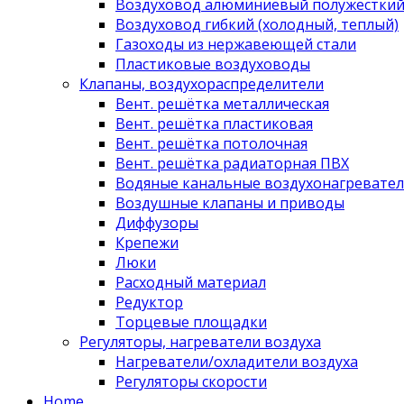
Воздуховод алюминиевый полужестки
Воздуховод гибкий (холодный, теплый)
Газоходы из нержавеющей стали
Пластиковые воздуховоды
Клапаны, воздухораспределители
Вент. решётка металлическая
Вент. решётка пластиковая
Вент. решётка потолочная
Вент. решётка радиаторная ПВХ
Водяные канальные воздухонагревател
Воздушные клапаны и приводы
Диффузоры
Крепежи
Люки
Расходный материал
Редуктор
Торцевые площадки
Регуляторы, нагреватели воздуха
Нагреватели/охладители воздуха
Регуляторы скорости
Home