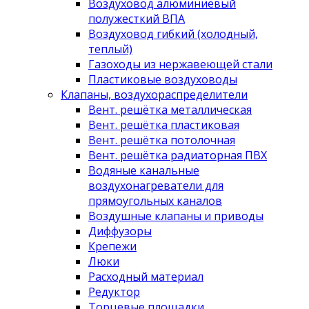
Воздуховод алюминиевый
полужесткий ВПА
Воздуховод гибкий (холодный,
теплый)
Газоходы из нержавеющей стали
Пластиковые воздуховоды
Клапаны, воздухораспределители
Вент. решётка металлическая
Вент. решётка пластиковая
Вент. решётка потолочная
Вент. решётка радиаторная ПВХ
Водяные канальные
воздухонагреватели для
прямоугольных каналов
Воздушные клапаны и приводы
Диффузоры
Крепежи
Люки
Расходный материал
Редуктор
Торцевые площадки