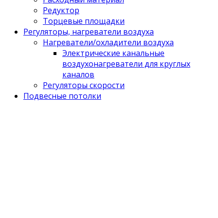
Редуктор
Торцевые площадки
Регуляторы, нагреватели воздуха
Нагреватели/охладители воздуха
Электрические канальные
воздухонагреватели для круглых
каналов
Регуляторы скорости
Подвесные потолки
Поиск
Поиск
для:
Обращайтесь
Адрес: 109428, г. Москва, 1-ый Институтский проезд, д.
3, стр. 5, оф. 424
Найти его быстро
Вентиляторы