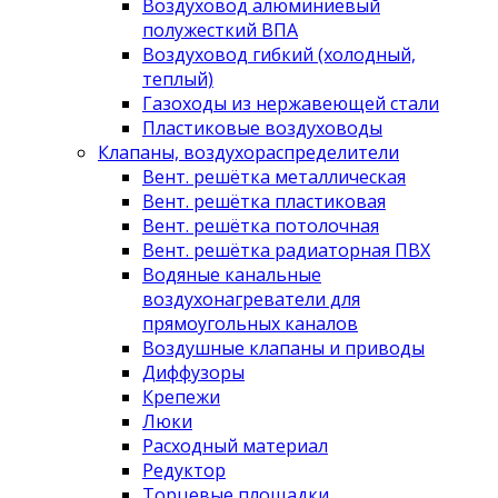
Воздуховод алюминиевый
полужесткий ВПА
Воздуховод гибкий (холодный,
теплый)
Газоходы из нержавеющей стали
Пластиковые воздуховоды
Клапаны, воздухораспределители
Вент. решётка металлическая
Вент. решётка пластиковая
Вент. решётка потолочная
Вент. решётка радиаторная ПВХ
Водяные канальные
воздухонагреватели для
прямоугольных каналов
Воздушные клапаны и приводы
Диффузоры
Крепежи
Люки
Расходный материал
Редуктор
Торцевые площадки