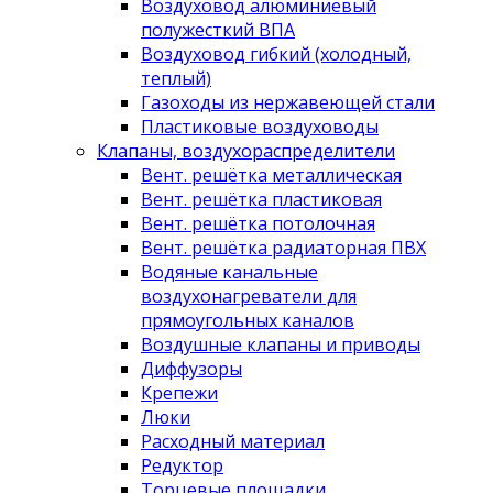
Воздуховод алюминиевый
полужесткий ВПА
Воздуховод гибкий (холодный,
теплый)
Газоходы из нержавеющей стали
Пластиковые воздуховоды
Клапаны, воздухораспределители
Вент. решётка металлическая
Вент. решётка пластиковая
Вент. решётка потолочная
Вент. решётка радиаторная ПВХ
Водяные канальные
воздухонагреватели для
прямоугольных каналов
Воздушные клапаны и приводы
Диффузоры
Крепежи
Люки
Расходный материал
Редуктор
Торцевые площадки