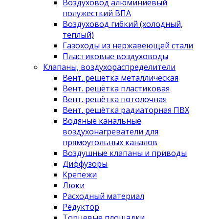
Воздуховод алюминиевый
полужесткий ВПА
Воздуховод гибкий (холодный,
теплый)
Газоходы из нержавеющей стали
Пластиковые воздуховоды
Клапаны, воздухораспределители
Вент. решётка металлическая
Вент. решётка пластиковая
Вент. решётка потолочная
Вент. решётка радиаторная ПВХ
Водяные канальные
воздухонагреватели для
прямоугольных каналов
Воздушные клапаны и приводы
Диффузоры
Крепежи
Люки
Расходный материал
Редуктор
Торцевые площадки