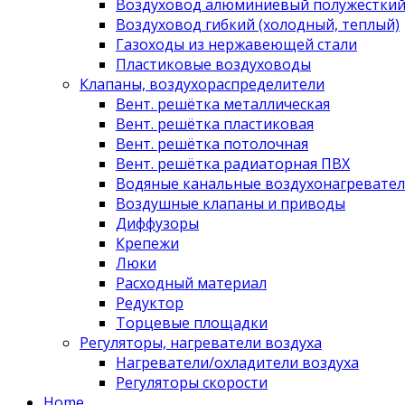
Воздуховод алюминиевый полужестки
Воздуховод гибкий (холодный, теплый)
Газоходы из нержавеющей стали
Пластиковые воздуховоды
Клапаны, воздухораспределители
Вент. решётка металлическая
Вент. решётка пластиковая
Вент. решётка потолочная
Вент. решётка радиаторная ПВХ
Водяные канальные воздухонагревател
Воздушные клапаны и приводы
Диффузоры
Крепежи
Люки
Расходный материал
Редуктор
Торцевые площадки
Регуляторы, нагреватели воздуха
Нагреватели/охладители воздуха
Регуляторы скорости
Home