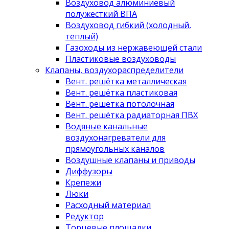
Воздуховод алюминиевый
полужесткий ВПА
Воздуховод гибкий (холодный,
теплый)
Газоходы из нержавеющей стали
Пластиковые воздуховоды
Клапаны, воздухораспределители
Вент. решётка металлическая
Вент. решётка пластиковая
Вент. решётка потолочная
Вент. решётка радиаторная ПВХ
Водяные канальные
воздухонагреватели для
прямоугольных каналов
Воздушные клапаны и приводы
Диффузоры
Крепежи
Люки
Расходный материал
Редуктор
Торцевые площадки