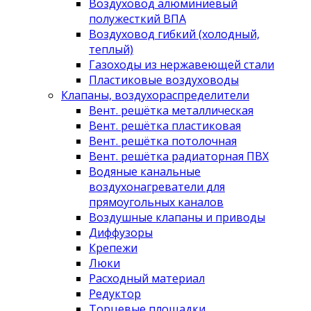
Воздуховод алюминиевый
полужесткий ВПА
Воздуховод гибкий (холодный,
теплый)
Газоходы из нержавеющей стали
Пластиковые воздуховоды
Клапаны, воздухораспределители
Вент. решётка металлическая
Вент. решётка пластиковая
Вент. решётка потолочная
Вент. решётка радиаторная ПВХ
Водяные канальные
воздухонагреватели для
прямоугольных каналов
Воздушные клапаны и приводы
Диффузоры
Крепежи
Люки
Расходный материал
Редуктор
Торцевые площадки