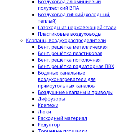
Воздуховод алюминиевый
полужесткий ВПА
Воздуховод гибкий (холодный,
теплый)
Газоходы из нержавеющей стали
Пластиковые воздуховоды
Клапаны, воздухораспределители
Вент. решётка металлическая
Вент. решётка пластиковая
Вент. решётка потолочная
Вент. решётка радиаторная ПВХ
Водяные канальные
воздухонагреватели для
прямоугольных каналов
Воздушные клапаны и приводы
Диффузоры
Крепежи
Люки
Расходный материал
Редуктор
Торцевые площадки