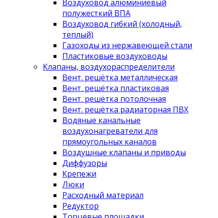
Воздуховод алюминиевый
полужесткий ВПА
Воздуховод гибкий (холодный,
теплый)
Газоходы из нержавеющей стали
Пластиковые воздуховоды
Клапаны, воздухораспределители
Вент. решётка металлическая
Вент. решётка пластиковая
Вент. решётка потолочная
Вент. решётка радиаторная ПВХ
Водяные канальные
воздухонагреватели для
прямоугольных каналов
Воздушные клапаны и приводы
Диффузоры
Крепежи
Люки
Расходный материал
Редуктор
Торцевые площадки