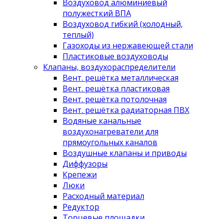
Воздуховод алюминиевый
полужесткий ВПА
Воздуховод гибкий (холодный,
теплый)
Газоходы из нержавеющей стали
Пластиковые воздуховоды
Клапаны, воздухораспределители
Вент. решётка металлическая
Вент. решётка пластиковая
Вент. решётка потолочная
Вент. решётка радиаторная ПВХ
Водяные канальные
воздухонагреватели для
прямоугольных каналов
Воздушные клапаны и приводы
Диффузоры
Крепежи
Люки
Расходный материал
Редуктор
Торцевые площадки