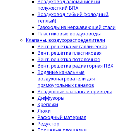
Воздуховод алюминиевый
полужесткий ВПА
Воздуховод гибкий (холодный,
теплый)
Газоходы из нержавеющей стали
Пластиковые воздуховоды
Клапаны, воздухораспределители
Вент. решётка металлическая
Вент. решётка пластиковая
Вент. решётка потолочная
Вент. решётка радиаторная ПВХ
Водяные канальные
воздухонагреватели для
прямоугольных каналов
Воздушные клапаны и приводы
Диффузоры
Крепежи
Люки
Расходный материал
Редуктор
Торцевые площадки