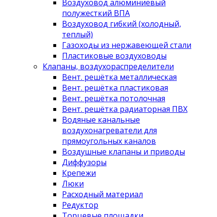
Воздуховод алюминиевый
полужесткий ВПА
Воздуховод гибкий (холодный,
теплый)
Газоходы из нержавеющей стали
Пластиковые воздуховоды
Клапаны, воздухораспределители
Вент. решётка металлическая
Вент. решётка пластиковая
Вент. решётка потолочная
Вент. решётка радиаторная ПВХ
Водяные канальные
воздухонагреватели для
прямоугольных каналов
Воздушные клапаны и приводы
Диффузоры
Крепежи
Люки
Расходный материал
Редуктор
Торцевые площадки