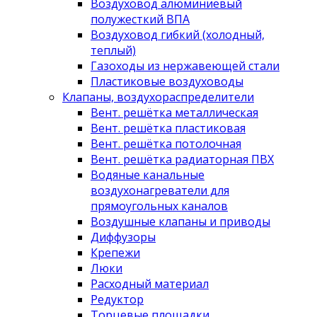
Воздуховод алюминиевый
полужесткий ВПА
Воздуховод гибкий (холодный,
теплый)
Газоходы из нержавеющей стали
Пластиковые воздуховоды
Клапаны, воздухораспределители
Вент. решётка металлическая
Вент. решётка пластиковая
Вент. решётка потолочная
Вент. решётка радиаторная ПВХ
Водяные канальные
воздухонагреватели для
прямоугольных каналов
Воздушные клапаны и приводы
Диффузоры
Крепежи
Люки
Расходный материал
Редуктор
Торцевые площадки