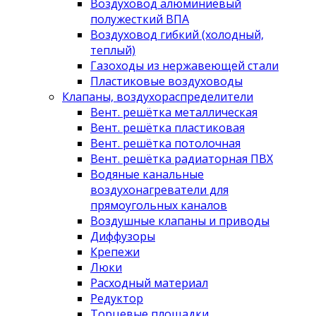
Воздуховод алюминиевый
полужесткий ВПА
Воздуховод гибкий (холодный,
теплый)
Газоходы из нержавеющей стали
Пластиковые воздуховоды
Клапаны, воздухораспределители
Вент. решётка металлическая
Вент. решётка пластиковая
Вент. решётка потолочная
Вент. решётка радиаторная ПВХ
Водяные канальные
воздухонагреватели для
прямоугольных каналов
Воздушные клапаны и приводы
Диффузоры
Крепежи
Люки
Расходный материал
Редуктор
Торцевые площадки