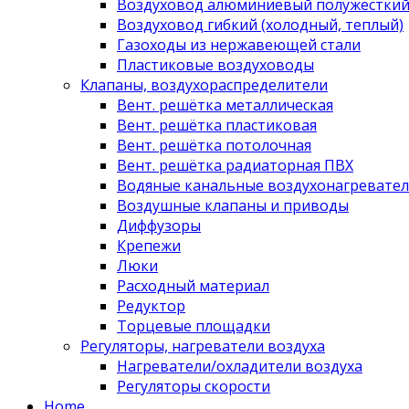
Воздуховод алюминиевый полужестки
Воздуховод гибкий (холодный, теплый)
Газоходы из нержавеющей стали
Пластиковые воздуховоды
Клапаны, воздухораспределители
Вент. решётка металлическая
Вент. решётка пластиковая
Вент. решётка потолочная
Вент. решётка радиаторная ПВХ
Водяные канальные воздухонагревател
Воздушные клапаны и приводы
Диффузоры
Крепежи
Люки
Расходный материал
Редуктор
Торцевые площадки
Регуляторы, нагреватели воздуха
Нагреватели/охладители воздуха
Регуляторы скорости
Home