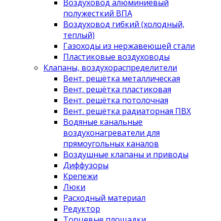
Воздуховод алюминиевый
полужесткий ВПА
Воздуховод гибкий (холодный,
теплый)
Газоходы из нержавеющей стали
Пластиковые воздуховоды
Клапаны, воздухораспределители
Вент. решётка металлическая
Вент. решётка пластиковая
Вент. решётка потолочная
Вент. решётка радиаторная ПВХ
Водяные канальные
воздухонагреватели для
прямоугольных каналов
Воздушные клапаны и приводы
Диффузоры
Крепежи
Люки
Расходный материал
Редуктор
Торцевые площадки