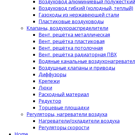
Воздуховод алюминиевый полужестки
Воздуховод гибкий (холодный, теплый)
Газоходы из нержавеющей стали
Пластиковые воздуховоды
Клапаны, воздухораспределители
Вент. решётка металлическая
Вент. решётка пластиковая
Вент. решётка потолочная
Вент. решётка радиаторная ПВХ
Водяные канальные воздухонагревател
Воздушные клапаны и приводы
Диффузоры
Крепежи
Люки
Расходный материал
Редуктор
Торцевые площадки
Регуляторы, нагреватели воздуха
Нагреватели/охладители воздуха
Регуляторы скорости
Home