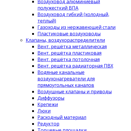
Воздуховод алюминиевый
полужесткий ВПА
Воздуховод гибкий (холодный,
теплый)
Газоходы из нержавеющей стали
Пластиковые воздуховоды
Клапаны, воздухораспределители
Вент. решётка металлическая
Вент. решётка пластиковая
Вент. решётка потолочная
Вент. решётка радиаторная ПВХ
Водяные канальные
воздухонагреватели для
прямоугольных каналов
Воздушные клапаны и приводы
Диффузоры
Крепежи
Люки
Расходный материал
Редуктор
Торцевые площадки