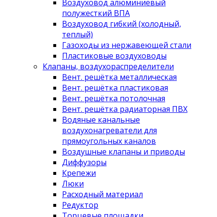
Воздуховод алюминиевый
полужесткий ВПА
Воздуховод гибкий (холодный,
теплый)
Газоходы из нержавеющей стали
Пластиковые воздуховоды
Клапаны, воздухораспределители
Вент. решётка металлическая
Вент. решётка пластиковая
Вент. решётка потолочная
Вент. решётка радиаторная ПВХ
Водяные канальные
воздухонагреватели для
прямоугольных каналов
Воздушные клапаны и приводы
Диффузоры
Крепежи
Люки
Расходный материал
Редуктор
Торцевые площадки