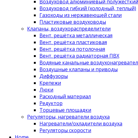
Воздуховод алюминиевый полужестки
Воздуховод гибкий (холодный, теплый)
Газоходы из нержавеющей стали
Пластиковые воздуховоды
Клапаны, воздухораспределители
Вент. решётка металлическая
Вент. решётка пластиковая
Вент. решётка потолочная
Вент. решётка радиаторная ПВХ
Водяные канальные воздухонагревател
Воздушные клапаны и приводы
Диффузоры
Крепежи
Люки
Расходный материал
Редуктор
Торцевые площадки
Регуляторы, нагреватели воздуха
Нагреватели/охладители воздуха
Регуляторы скорости
Home