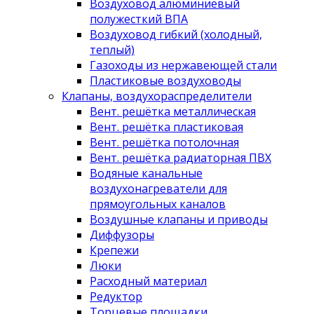
Воздуховод алюминиевый
полужесткий ВПА
Воздуховод гибкий (холодный,
теплый)
Газоходы из нержавеющей стали
Пластиковые воздуховоды
Клапаны, воздухораспределители
Вент. решётка металлическая
Вент. решётка пластиковая
Вент. решётка потолочная
Вент. решётка радиаторная ПВХ
Водяные канальные
воздухонагреватели для
прямоугольных каналов
Воздушные клапаны и приводы
Диффузоры
Крепежи
Люки
Расходный материал
Редуктор
Торцевые площадки