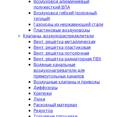
Воздуховод алюминиевый
полужесткий ВПА
Воздуховод гибкий (холодный,
теплый)
Газоходы из нержавеющей стали
Пластиковые воздуховоды
Клапаны, воздухораспределители
Вент. решётка металлическая
Вент. решётка пластиковая
Вент. решётка потолочная
Вент. решётка радиаторная ПВХ
Водяные канальные
воздухонагреватели для
прямоугольных каналов
Воздушные клапаны и приводы
Диффузоры
Крепежи
Люки
Расходный материал
Редуктор
Торцевые площадки