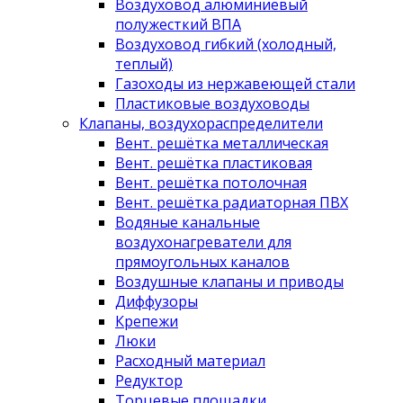
Воздуховод алюминиевый
полужесткий ВПА
Воздуховод гибкий (холодный,
теплый)
Газоходы из нержавеющей стали
Пластиковые воздуховоды
Клапаны, воздухораспределители
Вент. решётка металлическая
Вент. решётка пластиковая
Вент. решётка потолочная
Вент. решётка радиаторная ПВХ
Водяные канальные
воздухонагреватели для
прямоугольных каналов
Воздушные клапаны и приводы
Диффузоры
Крепежи
Люки
Расходный материал
Редуктор
Торцевые площадки