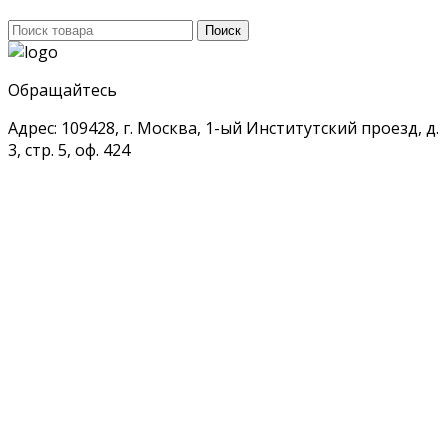
Поиск
Поиск
для:
Обращайтесь
Адрес: 109428, г. Москва, 1-ый Институтский проезд, д.
3, стр. 5, оф. 424
Найти его быстро
Вентиляторы
Воздуховоды, сетевые элементы
Клапаны, воздухораспределители
Регуляторы, нагреватели воздуха
Мой аккаунт
Каталог
Корзина
Оформление заказа