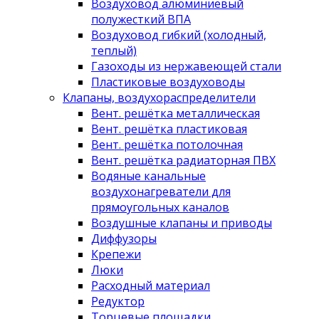
Воздуховод алюминиевый
полужесткий ВПА
Воздуховод гибкий (холодный,
теплый)
Газоходы из нержавеющей стали
Пластиковые воздуховоды
Клапаны, воздухораспределители
Вент. решётка металлическая
Вент. решётка пластиковая
Вент. решётка потолочная
Вент. решётка радиаторная ПВХ
Водяные канальные
воздухонагреватели для
прямоугольных каналов
Воздушные клапаны и приводы
Диффузоры
Крепежи
Люки
Расходный материал
Редуктор
Торцевые площадки