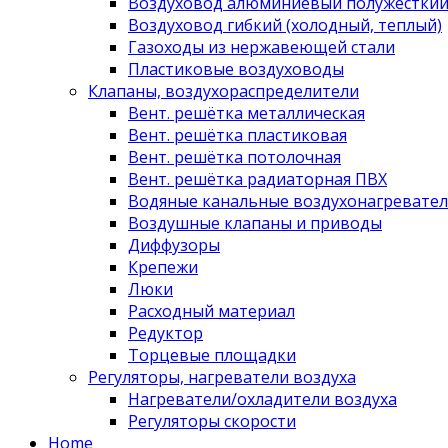
Воздуховод алюминиевый полужестки
Воздуховод гибкий (холодный, теплый)
Газоходы из нержавеющей стали
Пластиковые воздуховоды
Клапаны, воздухораспределители
Вент. решётка металлическая
Вент. решётка пластиковая
Вент. решётка потолочная
Вент. решётка радиаторная ПВХ
Водяные канальные воздухонагревател
Воздушные клапаны и приводы
Диффузоры
Крепежи
Люки
Расходный материал
Редуктор
Торцевые площадки
Регуляторы, нагреватели воздуха
Нагреватели/охладители воздуха
Регуляторы скорости
Home