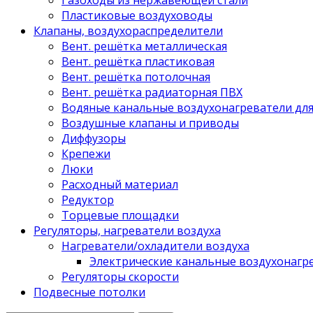
Газоходы из нержавеющей стали
Пластиковые воздуховоды
Клапаны, воздухораспределители
Вент. решётка металлическая
Вент. решётка пластиковая
Вент. решётка потолочная
Вент. решётка радиаторная ПВХ
Водяные канальные воздухонагреватели дл
Воздушные клапаны и приводы
Диффузоры
Крепежи
Люки
Расходный материал
Редуктор
Торцевые площадки
Регуляторы, нагреватели воздуха
Нагреватели/охладители воздуха
Электрические канальные воздухонагре
Регуляторы скорости
Подвесные потолки