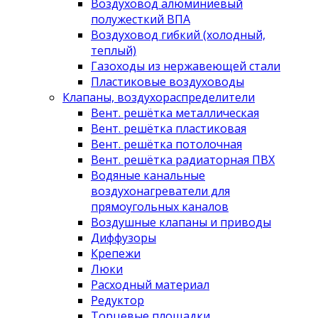
Воздуховод алюминиевый
полужесткий ВПА
Воздуховод гибкий (холодный,
теплый)
Газоходы из нержавеющей стали
Пластиковые воздуховоды
Клапаны, воздухораспределители
Вент. решётка металлическая
Вент. решётка пластиковая
Вент. решётка потолочная
Вент. решётка радиаторная ПВХ
Водяные канальные
воздухонагреватели для
прямоугольных каналов
Воздушные клапаны и приводы
Диффузоры
Крепежи
Люки
Расходный материал
Редуктор
Торцевые площадки