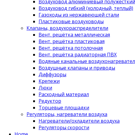
Воздуховод алюминиевый полужестки
Воздуховод гибкий (холодный, теплый)
Газоходы из нержавеющей стали
Пластиковые воздуховоды
Клапаны, воздухораспределители
Вент. решётка металлическая
Вент. решётка пластиковая
Вент. решётка потолочная
Вент. решётка радиаторная ПВХ
Водяные канальные воздухонагревател
Воздушные клапаны и приводы
Диффузоры
Крепежи
Люки
Расходный материал
Редуктор
Торцевые площадки
Регуляторы, нагреватели воздуха
Нагреватели/охладители воздуха
Регуляторы скорости
Home