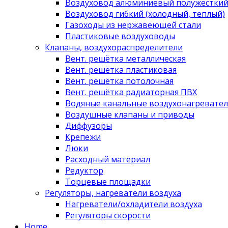
Воздуховод алюминиевый полужестки
Воздуховод гибкий (холодный, теплый)
Газоходы из нержавеющей стали
Пластиковые воздуховоды
Клапаны, воздухораспределители
Вент. решётка металлическая
Вент. решётка пластиковая
Вент. решётка потолочная
Вент. решётка радиаторная ПВХ
Водяные канальные воздухонагревател
Воздушные клапаны и приводы
Диффузоры
Крепежи
Люки
Расходный материал
Редуктор
Торцевые площадки
Регуляторы, нагреватели воздуха
Нагреватели/охладители воздуха
Регуляторы скорости
Home