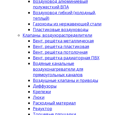
Воздуховод алюминиевый
полужесткий ВПА
Воздуховод гибкий (холодный,
теплый)
Газоходы из нержавеющей стали
Пластиковые воздуховоды
Клапаны, воздухораспределители
Вент. решётка металлическая
Вент. решётка пластиковая
Вент. решётка потолочная
Вент. решётка радиаторная ПВХ
Водяные канальные
воздухонагреватели для
прямоугольных каналов
Воздушные клапаны и приводы
Диффузоры
Крепежи
Люки
Расходный материал
Редуктор
Торцевые площадки