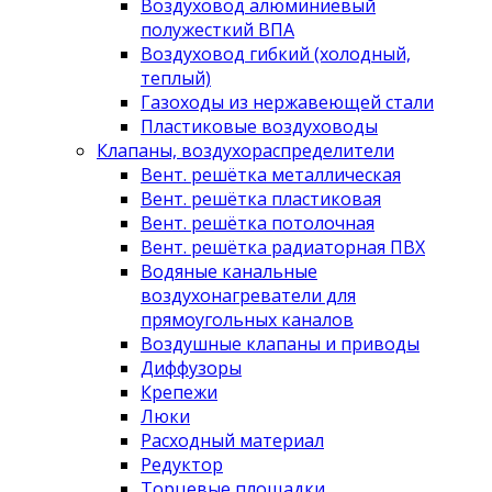
Воздуховод алюминиевый
полужесткий ВПА
Воздуховод гибкий (холодный,
теплый)
Газоходы из нержавеющей стали
Пластиковые воздуховоды
Клапаны, воздухораспределители
Вент. решётка металлическая
Вент. решётка пластиковая
Вент. решётка потолочная
Вент. решётка радиаторная ПВХ
Водяные канальные
воздухонагреватели для
прямоугольных каналов
Воздушные клапаны и приводы
Диффузоры
Крепежи
Люки
Расходный материал
Редуктор
Торцевые площадки