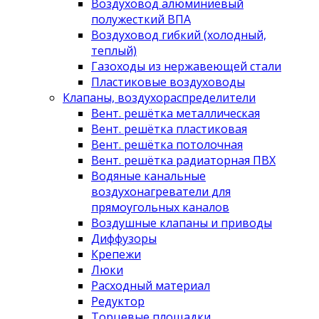
Воздуховод алюминиевый
полужесткий ВПА
Воздуховод гибкий (холодный,
теплый)
Газоходы из нержавеющей стали
Пластиковые воздуховоды
Клапаны, воздухораспределители
Вент. решётка металлическая
Вент. решётка пластиковая
Вент. решётка потолочная
Вент. решётка радиаторная ПВХ
Водяные канальные
воздухонагреватели для
прямоугольных каналов
Воздушные клапаны и приводы
Диффузоры
Крепежи
Люки
Расходный материал
Редуктор
Торцевые площадки