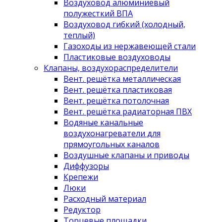
Воздуховод алюминиевый
полужесткий ВПА
Воздуховод гибкий (холодный,
теплый)
Газоходы из нержавеющей стали
Пластиковые воздуховоды
Клапаны, воздухораспределители
Вент. решётка металлическая
Вент. решётка пластиковая
Вент. решётка потолочная
Вент. решётка радиаторная ПВХ
Водяные канальные
воздухонагреватели для
прямоугольных каналов
Воздушные клапаны и приводы
Диффузоры
Крепежи
Люки
Расходный материал
Редуктор
Торцевые площадки