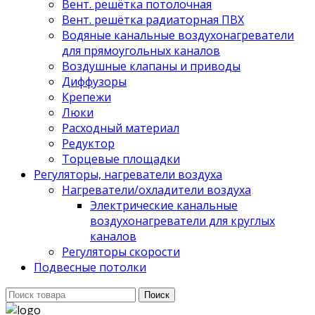
Вент. решётка потолочная
Вент. решётка радиаторная ПВХ
Водяные канальные воздухонагреватели
для прямоугольных каналов
Воздушные клапаны и приводы
Диффузоры
Крепежи
Люки
Расходный материал
Редуктор
Торцевые площадки
Регуляторы, нагреватели воздуха
Нагреватели/охладители воздуха
Электрические канальные
воздухонагреватели для круглых
каналов
Регуляторы скорости
Подвесные потолки
Поиск
Поиск
для: