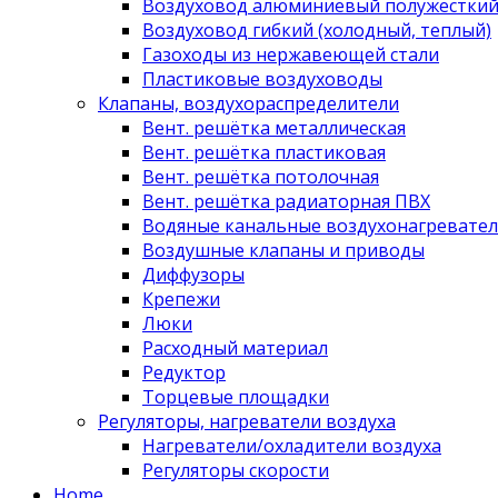
Воздуховод алюминиевый полужестки
Воздуховод гибкий (холодный, теплый)
Газоходы из нержавеющей стали
Пластиковые воздуховоды
Клапаны, воздухораспределители
Вент. решётка металлическая
Вент. решётка пластиковая
Вент. решётка потолочная
Вент. решётка радиаторная ПВХ
Водяные канальные воздухонагревател
Воздушные клапаны и приводы
Диффузоры
Крепежи
Люки
Расходный материал
Редуктор
Торцевые площадки
Регуляторы, нагреватели воздуха
Нагреватели/охладители воздуха
Регуляторы скорости
Home