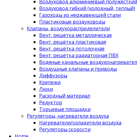
Воздуховод алюминиевый полужестки
Воздуховод гибкий (холодный, теплый)
Газоходы из нержавеющей стали
Пластиковые воздуховоды
Клапаны, воздухораспределители
Вент. решётка металлическая
Вент. решётка пластиковая
Вент. решётка потолочная
Вент. решётка радиаторная ПВХ
Водяные канальные воздухонагревател
Воздушные клапаны и приводы
Диффузоры
Крепежи
Люки
Расходный материал
Редуктор
Торцевые площадки
Регуляторы, нагреватели воздуха
Нагреватели/охладители воздуха
Регуляторы скорости
Home