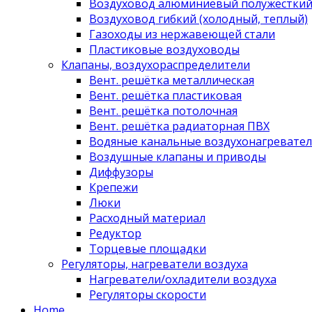
Воздуховод алюминиевый полужестки
Воздуховод гибкий (холодный, теплый)
Газоходы из нержавеющей стали
Пластиковые воздуховоды
Клапаны, воздухораспределители
Вент. решётка металлическая
Вент. решётка пластиковая
Вент. решётка потолочная
Вент. решётка радиаторная ПВХ
Водяные канальные воздухонагревател
Воздушные клапаны и приводы
Диффузоры
Крепежи
Люки
Расходный материал
Редуктор
Торцевые площадки
Регуляторы, нагреватели воздуха
Нагреватели/охладители воздуха
Регуляторы скорости
Home