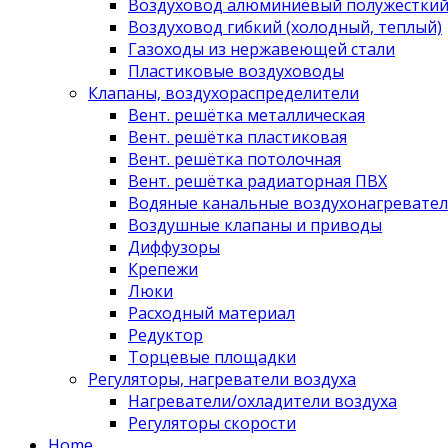
Воздуховод алюминиевый полужестки
Воздуховод гибкий (холодный, теплый)
Газоходы из нержавеющей стали
Пластиковые воздуховоды
Клапаны, воздухораспределители
Вент. решётка металлическая
Вент. решётка пластиковая
Вент. решётка потолочная
Вент. решётка радиаторная ПВХ
Водяные канальные воздухонагревател
Воздушные клапаны и приводы
Диффузоры
Крепежи
Люки
Расходный материал
Редуктор
Торцевые площадки
Регуляторы, нагреватели воздуха
Нагреватели/охладители воздуха
Регуляторы скорости
Home